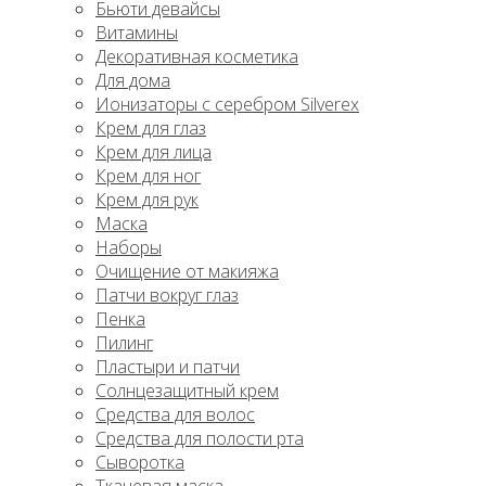
Бьюти девайсы
Витамины
Декоративная косметика
Для дома
Ионизаторы с серебром Silverex
Крем для глаз
Крем для лица
Крем для ног
Крем для рук
Маска
Наборы
Очищение от макияжа
Патчи вокруг глаз
Пенка
Пилинг
Пластыри и патчи
Солнцезащитный крем
Средства для волос
Средства для полости рта
Сыворотка