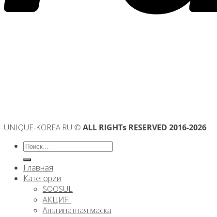
UNIQUE-KOREA.RU ©
ALL RIGHTs RESERVED 2016-2026
Искать:
Главная
Категории
SOOSUL
АКЦИЯ!
Альгинатная маска