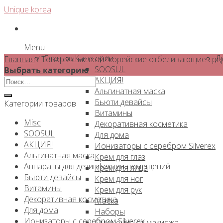
Skip
Unique korea
to
content
Menu
Главная
Категории
Д
Главная
/
Товары с меткой “корейские отбеливающие сре
SOOSUL
Выбрать категорию
АКЦИЯ!
Искать:
Альгинатная маска
Бьюти девайсы
Категории товаров
Витамины
Misc
Декоративная косметика
SOOSUL
Для дома
АКЦИЯ!
Ионизаторы с серебром Silverex
Альгинатная маска
Крем для глаз
Аппараты для дезинфекции помещений
Крем для лица
Бьюти девайсы
Крем для ног
Витамины
Крем для рук
Декоративная косметика
Маска
Для дома
Наборы
Ионизаторы с серебром Silverex
Очищение от макияжа