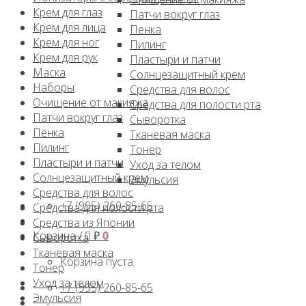
Крем для глаз
Патчи вокруг глаз
Крем для лица
Пенка
Крем для ног
Пилинг
Крем для рук
Пластыри и патчи
Маска
Солнцезащитный крем
Наборы
Средства для волос
Очищение от макияжа
Средства для полости рта
Патчи вокруг глаз
Сыворотка
Пенка
Тканевая маска
Пилинг
Тонер
Пластыри и патчи
Уход за телом
Солнцезащитный крем
Эмульсия
Средства для волос
+7 (995) 260-85-65
Средства для полости рта
Средства из Японии
Корзина /
0
₽
0
Сыворотка
Тканевая маска
Корзина пуста.
Тонер
Уход за телом
+7 (995) 260-85-65
Эмульсия