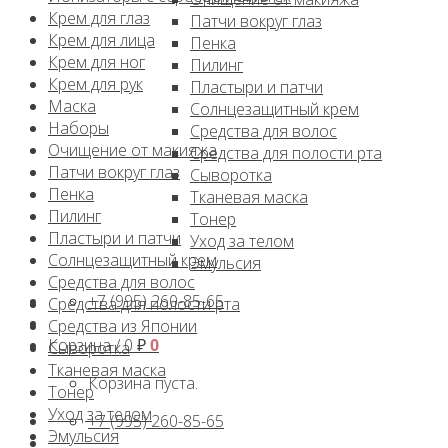
Крем для глаз
Патчи вокруг глаз
Крем для лица
Пенка
Крем для ног
Пилинг
Крем для рук
Пластыри и патчи
Маска
Солнцезащитный крем
Наборы
Средства для волос
Очищение от макияжа
Средства для полости рта
Патчи вокруг глаз
Сыворотка
Пенка
Тканевая маска
Пилинг
Тонер
Пластыри и патчи
Уход за телом
Солнцезащитный крем
Эмульсия
Средства для волос
+7 (995) 260-85-65
Средства для полости рта
Средства из Японии
Корзина /
0
₽
0
Сыворотка
Тканевая маска
Корзина пуста.
Тонер
Уход за телом
+7 (995) 260-85-65
Эмульсия