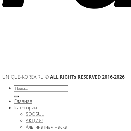
UNIQUE-KOREA.RU ©
ALL RIGHTs RESERVED 2016-2026
Искать:
Главная
Категории
SOOSUL
АКЦИЯ!
Альгинатная маска