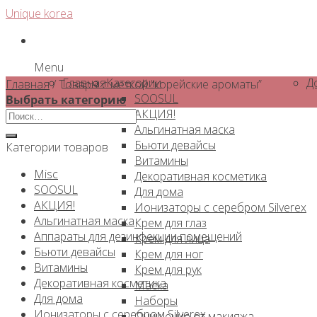
Skip
Unique korea
to
content
Menu
Главная
Категории
Д
Главная
/
Товары с меткой “корейские ароматы”
SOOSUL
Выбрать категорию
АКЦИЯ!
Искать:
Альгинатная маска
Бьюти девайсы
Категории товаров
Витамины
Misc
Декоративная косметика
SOOSUL
Для дома
АКЦИЯ!
Ионизаторы с серебром Silverex
Альгинатная маска
Крем для глаз
Аппараты для дезинфекции помещений
Крем для лица
Бьюти девайсы
Крем для ног
Витамины
Крем для рук
Декоративная косметика
Маска
Для дома
Наборы
Ионизаторы с серебром Silverex
Очищение от макияжа