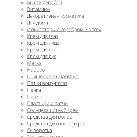
Бьюти девайсы
Витамины
Декоративная косметика
Для дома
Ионизаторы с серебром Silverex
Крем для глаз
Крем для лица
Крем для ног
Крем для рук
Маска
Наборы
Очищение от макияжа
Патчи вокруг глаз
Пенка
Пилинг
Пластыри и патчи
Солнцезащитный крем
Средства для волос
Средства для полости рта
Сыворотка