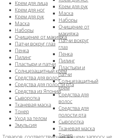
Крем для лица
Крем для рук
Крем для ног
Маска
Крем для рук
Наборы
Маска
Очищение от
Наборы
макияжа
Очищение от макияжа
Патчи вокруг
Патчи вокруг глаз
глаз
Пенка
Пенка
Пилинг
Пилинг
Пластыри и патчи
Пластыри и
Солнцезащитный крем
патчи
Средства для волос
Солнцезащитный
Средства для полости рта
крем
Средства из Японии
Средства для
Сыворотка
волос
Тканевая маска
Средства для
Тонер
полости рта
Уход за телом
Сыворотка
Эмульсия
Тканевая маска
Тонер
Товаров, соответствующих вашему запросу, не