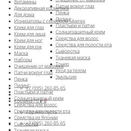
Витамины
Патчи вокруг глаз
Декоративная косметика
Пенка
Для дома
Пилинг
Ионизаторы с серебром Silverex
Пластыри и патчи
Крем для глаз
Солнцезащитный крем
Крем для лица
Средства для волос
Крем для ног
Средства для полости рта
Крем для рук
Сыворотка
Маска
Тканевая маска
Наборы
Тонер
Очищение от макияжа
Уход за телом
Патчи вокруг глаз
Эмульсия
Пенка
Пилинг
+7 (995) 260-85-65
Пластыри и патчи
Солнцезащитный крем
Корзина /
0
₽
0
Средства для волос
Средства для полости рта
Корзина пуста.
Средства из Японии
+7 (995) 260-85-65
Сыворотка
Тканевая маска