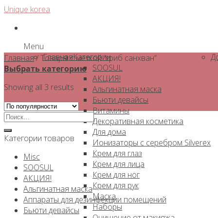
Skip
Unique korea
to
content
Menu
Главная
Категории
Д
Главная
/
Товары с меткой “гриб санхван”
SOOSUL
Выбрать категорию
АКЦИЯ!
Showing all 3 results
Альгинатная маска
Бьюти девайсы
Витамины
Искать:
Декоративная косметика
Для дома
Категории товаров
Ионизаторы с серебром Silverex
Крем для глаз
Misc
Крем для лица
SOOSUL
Крем для ног
АКЦИЯ!
Крем для рук
Альгинатная маска
Маска
Аппараты для дезинфекции помещений
Наборы
Бьюти девайсы
Очищение от макияжа