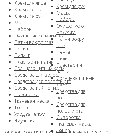
Крем для лица
Крем для рук
Крем для ног
Маска
Крем для рук
Наборы
Маска
Очищение от
Наборы
макияжа
Очищение от макияжа
Патчи вокруг
Патчи вокруг глаз
глаз
Пенка
Пенка
Пилинг
Пилинг
Пластыри и патчи
Пластыри и
Солнцезащитный крем
патчи
Средства для волос
Солнцезащитный
Средства для полости рта
крем
Средства из Японии
Средства для
Сыворотка
волос
Тканевая маска
Средства для
Тонер
полости рта
Уход за телом
Сыворотка
Эмульсия
Тканевая маска
Тонер
Товаров, соответствующих вашему запросу, не