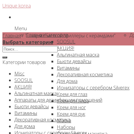
Skip
Unique korea
to
content
Menu
Главная
Категории
Д
Главная
/
Товары с меткой “филлеры с керамдами”
SOOSUL
Выбрать категорию
АКЦИЯ!
Искать:
Альгинатная маска
Бьюти девайсы
Категории товаров
Витамины
Misc
Декоративная косметика
SOOSUL
Для дома
АКЦИЯ!
Ионизаторы с серебром Silverex
Альгинатная маска
Крем для глаз
Аппараты для дезинфекции помещений
Крем для лица
Бьюти девайсы
Крем для ног
Витамины
Крем для рук
Декоративная косметика
Маска
Для дома
Наборы
Ионизаторы с серебром Silverex
Очищение от макияжа