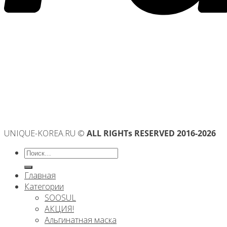
UNIQUE-KOREA.RU ©
ALL RIGHTs RESERVED 2016-2026
Искать:
Главная
Категории
SOOSUL
АКЦИЯ!
Альгинатная маска