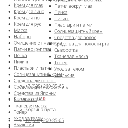
Крем для глаз
Патчи вокруг глаз
Крем для лица
Пенка
Крем для ног
Пилинг
Крем для рук
Пластыри и патчи
Маска
Солнцезащитный крем
Наборы
Средства для волос
Очищение от макияжа
Средства для полости рта
Патчи вокруг глаз
Сыворотка
Пенка
Тканевая маска
Пилинг
Тонер
Пластыри и патчи
Уход за телом
Солнцезащитный крем
Эмульсия
Средства для волос
+7 (995) 260-85-65
Средства для полости рта
Средства из Японии
Корзина /
0
₽
0
Сыворотка
Тканевая маска
Корзина пуста.
Тонер
Уход за телом
+7 (995) 260-85-65
Эмульсия