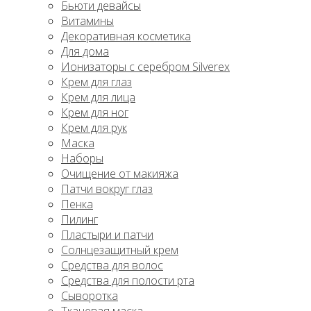
Бьюти девайсы
Витамины
Декоративная косметика
Для дома
Ионизаторы с серебром Silverex
Крем для глаз
Крем для лица
Крем для ног
Крем для рук
Маска
Наборы
Очищение от макияжа
Патчи вокруг глаз
Пенка
Пилинг
Пластыри и патчи
Солнцезащитный крем
Средства для волос
Средства для полости рта
Сыворотка