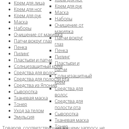
Крем для лица
Крем для рук
Крем для ног
Маска
Крем для рук
Наборы
Маска
Очищение от
Наборы
макияжа
Очищение от макияжа
Патчи вокруг
Патчи вокруг глаз
глаз
Пенка
Пенка
Пилинг
Пилинг
Пластыри и патчи
Пластыри и
Солнцезащитный крем
патчи
Средства для волос
Солнцезащитный
Средства для полости рта
крем
Средства из Японии
Средства для
Сыворотка
волос
Тканевая маска
Средства для
Тонер
полости рта
Уход за телом
Сыворотка
Эмульсия
Тканевая маска
Тонер
Товаров, соответствующих вашему запросу, не