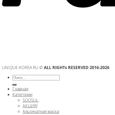
UNIQUE-KOREA.RU ©
ALL RIGHTs RESERVED 2016-2026
Искать:
Главная
Категории
SOOSUL
АКЦИЯ!
Альгинатная маска