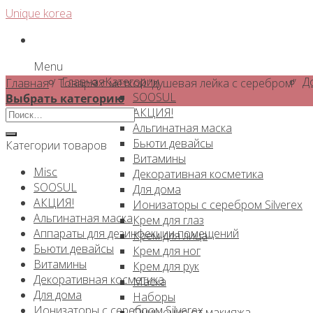
Skip
Unique korea
to
content
Menu
Главная
Категории
Д
Главная
/
Товары с меткой “душевая лейка с серебром”
SOOSUL
Выбрать категорию
АКЦИЯ!
Искать:
Альгинатная маска
Бьюти девайсы
Категории товаров
Витамины
Misc
Декоративная косметика
SOOSUL
Для дома
АКЦИЯ!
Ионизаторы с серебром Silverex
Альгинатная маска
Крем для глаз
Аппараты для дезинфекции помещений
Крем для лица
Бьюти девайсы
Крем для ног
Витамины
Крем для рук
Декоративная косметика
Маска
Для дома
Наборы
Ионизаторы с серебром Silverex
Очищение от макияжа