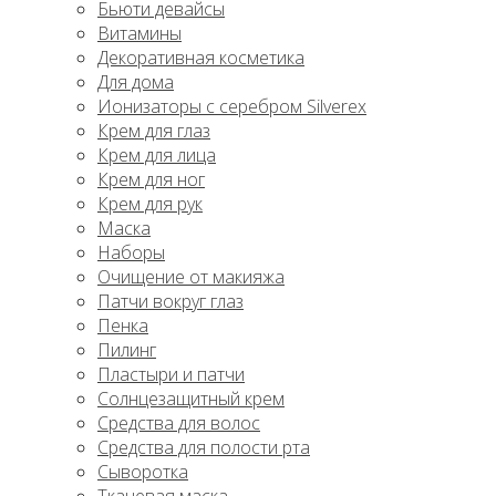
Бьюти девайсы
Витамины
Декоративная косметика
Для дома
Ионизаторы с серебром Silverex
Крем для глаз
Крем для лица
Крем для ног
Крем для рук
Маска
Наборы
Очищение от макияжа
Патчи вокруг глаз
Пенка
Пилинг
Пластыри и патчи
Солнцезащитный крем
Средства для волос
Средства для полости рта
Сыворотка