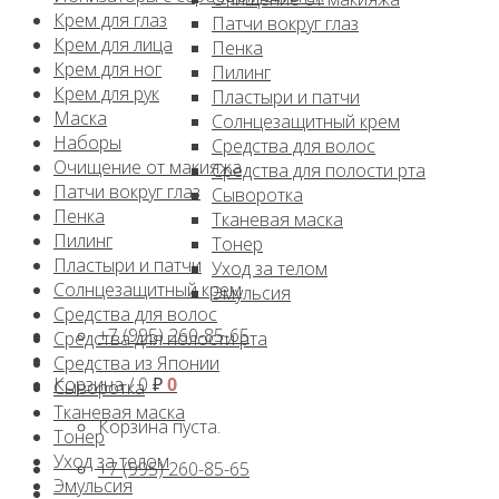
Крем для глаз
Патчи вокруг глаз
Крем для лица
Пенка
Крем для ног
Пилинг
Крем для рук
Пластыри и патчи
Маска
Солнцезащитный крем
Наборы
Средства для волос
Очищение от макияжа
Средства для полости рта
Патчи вокруг глаз
Сыворотка
Пенка
Тканевая маска
Пилинг
Тонер
Пластыри и патчи
Уход за телом
Солнцезащитный крем
Эмульсия
Средства для волос
+7 (995) 260-85-65
Средства для полости рта
Средства из Японии
Корзина /
0
₽
0
Сыворотка
Тканевая маска
Корзина пуста.
Тонер
Уход за телом
+7 (995) 260-85-65
Эмульсия