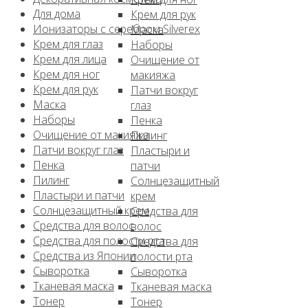
Для дома
Крем для рук
Ионизаторы с серебром Silverex
Маска
Крем для глаз
Наборы
Крем для лица
Очищение от
Крем для ног
макияжа
Крем для рук
Патчи вокруг
Маска
глаз
Наборы
Пенка
Очищение от макияжа
Пилинг
Патчи вокруг глаз
Пластыри и
Пенка
патчи
Пилинг
Солнцезащитный
Пластыри и патчи
крем
Солнцезащитный крем
Средства для
Средства для волос
волос
Средства для полости рта
Средства для
Средства из Японии
полости рта
Сыворотка
Сыворотка
Тканевая маска
Тканевая маска
Тонер
Тонер