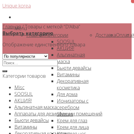
Skip
Unique korea
to
content
Главная
/
Товары с меткой “D’Alba”
Menu
Выбрать категорию
Главная
Категории
Доставка
Оплата
SOOSUL
Отображение единственного товара
АКЦИЯ!
Альгинатная
маска
Искать:
Бьюти девайсы
Витамины
Категории товаров
Декоративная
Misc
косметика
SOOSUL
Для дома
АКЦИЯ!
Ионизаторы с
Альгинатная маска
серебром
Аппараты для дезинфекции помещений
Silverex
Бьюти девайсы
Крем для глаз
Витамины
Крем для лица
Декоративная косметика
Крем для ног