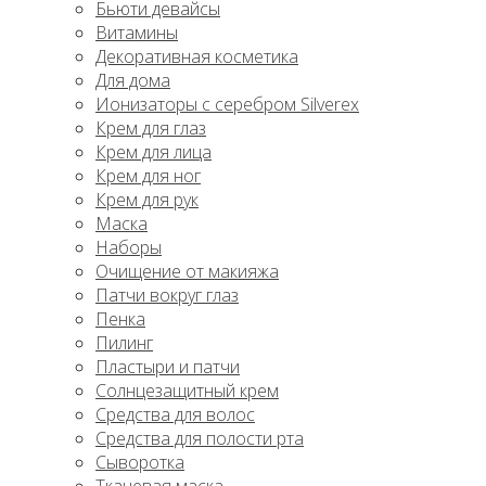
Бьюти девайсы
Витамины
Декоративная косметика
Для дома
Ионизаторы с серебром Silverex
Крем для глаз
Крем для лица
Крем для ног
Крем для рук
Маска
Наборы
Очищение от макияжа
Патчи вокруг глаз
Пенка
Пилинг
Пластыри и патчи
Солнцезащитный крем
Средства для волос
Средства для полости рта
Сыворотка