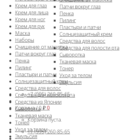
Крем для глаз
Патчи вокруг глаз
Крем для лица
Пенка
Крем для ног
Пилинг
Крем для рук
Пластыри и патчи
Маска
Солнцезащитный крем
Наборы
Средства для волос
Очищение от макияжа
Средства для полости рта
Патчи вокруг глаз
Сыворотка
Пенка
Тканевая маска
Пилинг
Тонер
Пластыри и патчи
Уход за телом
Солнцезащитный крем
Эмульсия
Средства для волос
+7 (995) 260-85-65
Средства для полости рта
Средства из Японии
Корзина /
0
₽
0
Сыворотка
Тканевая маска
Корзина пуста.
Тонер
Уход за телом
+7 (995) 260-85-65
Эмульсия