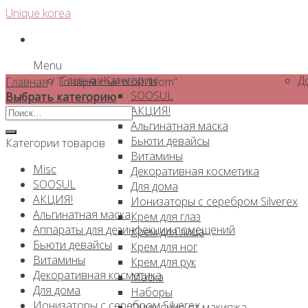
Skip
Unique korea
to
content
Menu
Главная
Категории
Д
Главная
/
Товары с меткой “blom”
SOOSUL
Выбрать категорию
АКЦИЯ!
Искать:
Альгинатная маска
Бьюти девайсы
Категории товаров
Витамины
Misc
Декоративная косметика
SOOSUL
Для дома
АКЦИЯ!
Ионизаторы с серебром Silverex
Альгинатная маска
Крем для глаз
Аппараты для дезинфекции помещений
Крем для лица
Бьюти девайсы
Крем для ног
Витамины
Крем для рук
Декоративная косметика
Маска
Для дома
Наборы
Ионизаторы с серебром Silverex
Очищение от макияжа