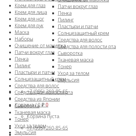
Крем для глаз
Патчи вокруг глаз
Крем для лица
Пенка
Крем для ног
Пилинг
Крем для рук
Пластыри и патчи
Маска
Солнцезащитный крем
Наборы
Средства для волос
Очищение от макияжа
Средства для полости рта
Патчи вокруг глаз
Сыворотка
Пенка
Тканевая маска
Пилинг
Тонер
Пластыри и патчи
Уход за телом
Солнцезащитный крем
Эмульсия
Средства для волос
+7 (995) 260-85-65
Средства для полости рта
Средства из Японии
Корзина /
0
₽
0
Сыворотка
Тканевая маска
Корзина пуста.
Тонер
Уход за телом
+7 (995) 260-85-65
Эмульсия