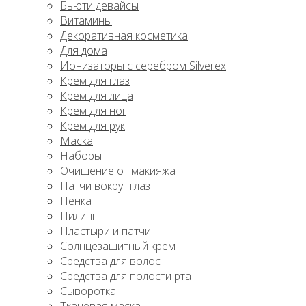
Бьюти девайсы
Витамины
Декоративная косметика
Для дома
Ионизаторы с серебром Silverex
Крем для глаз
Крем для лица
Крем для ног
Крем для рук
Маска
Наборы
Очищение от макияжа
Патчи вокруг глаз
Пенка
Пилинг
Пластыри и патчи
Солнцезащитный крем
Средства для волос
Средства для полости рта
Сыворотка