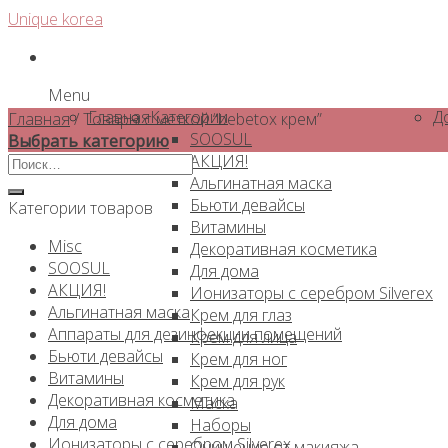
Skip
Unique korea
to
content
Menu
Главная
Категории
Д
Главная
/
Товары с меткой “bebetox крем”
SOOSUL
Выбрать категорию
АКЦИЯ!
Искать:
Альгинатная маска
Бьюти девайсы
Категории товаров
Витамины
Misc
Декоративная косметика
SOOSUL
Для дома
АКЦИЯ!
Ионизаторы с серебром Silverex
Альгинатная маска
Крем для глаз
Аппараты для дезинфекции помещений
Крем для лица
Бьюти девайсы
Крем для ног
Витамины
Крем для рук
Декоративная косметика
Маска
Для дома
Наборы
Ионизаторы с серебром Silverex
Очищение от макияжа