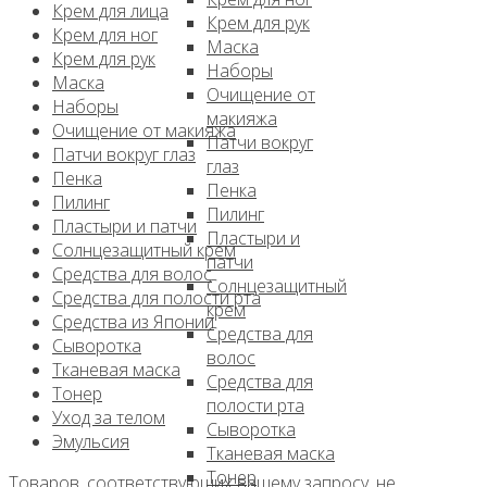
Крем для лица
Крем для рук
Крем для ног
Маска
Крем для рук
Наборы
Маска
Очищение от
Наборы
макияжа
Очищение от макияжа
Патчи вокруг
Патчи вокруг глаз
глаз
Пенка
Пенка
Пилинг
Пилинг
Пластыри и патчи
Пластыри и
Солнцезащитный крем
патчи
Средства для волос
Солнцезащитный
Средства для полости рта
крем
Средства из Японии
Средства для
Сыворотка
волос
Тканевая маска
Средства для
Тонер
полости рта
Уход за телом
Сыворотка
Эмульсия
Тканевая маска
Тонер
Товаров, соответствующих вашему запросу, не