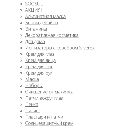
SOOSUL
АКЦИЯ!
Альгинатная маска
Бьюти девайсы
Витамины
Декоративная косметика
Для дома
Ионизаторы с серебром Silverex
Крем для глаз
Крем для лица
Крем для ног
Крем для рук
Маска
Наборы
Очищение от макияжа
Патчи вокруг глаз
Пенка
Пилинг
Пластыри и патчи
Солнцезащитный крем