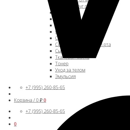
Патчи вокруг глаз
Пенка
Пилинг
Пластыри и патчи
Солнцезащитный крем
Средства для волос
Средства для полости рта
Сыворотка
Тканевая маска
Тонер
Уход за телом
Эмульсия
+7 (995) 260-85-65
Корзина /
0
₽
0
+7 (995) 260-85-65
0